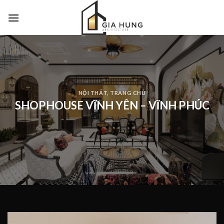
Skip
to
content
NỘI THẤT
,
TRANG CHỦ
SHOPHOUSE VĨNH YÊN – VĨNH PHÚC